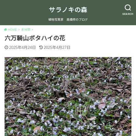
サラノキの森
SEARCH
植物写真家 高橋修のブログ
HOME
未分類
六万騎山ボタハイの花
2025年4月24日
2025年4月27日