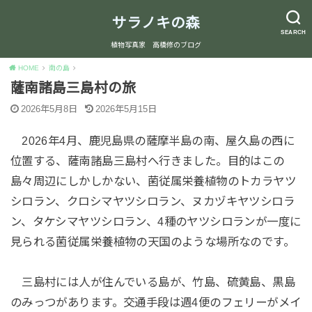
サラノキの森
SEARCH
植物写真家 高橋修のブログ
HOME
南の島
薩南諸島三島村の旅
2026年5月8日
2026年5月15日
2026年4月、鹿児島県の薩摩半島の南、屋久島の西に
位置する、薩南諸島三島村へ行きました。目的はこの
島々周辺にしかしかない、菌従属栄養植物のトカラヤツ
シロラン、クロシマヤツシロラン、ヌカヅキヤツシロラ
ン、タケシマヤツシロラン、4種のヤツシロランが一度に
見られる菌従属栄養植物の天国のような場所なのです。
三島村には人が住んでいる島が、竹島、硫黄島、黒島
のみっつがあります。交通手段は週4便のフェリーがメイ