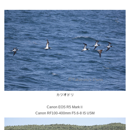
カツオドリ
Canon EOS R5 MarkⅡ
Canon RF100-400mm F5.6-8 IS USM