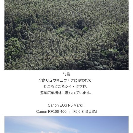
竹島
全島リュウキュウチクに覆われて、
ところどころシイ・タブ林、
落葉広葉樹林に覆われています。
Canon EOS R5 MarkⅡ
Canon RF100-400mm F5.6-8 IS USM