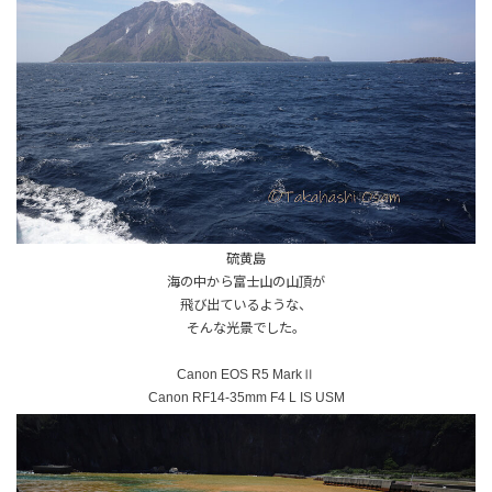
硫黄島
海の中から富士山の山頂が
飛び出ているような、
そんな光景でした。
Canon EOS R5 MarkⅡ
Canon RF14-35mm F4 L IS USM