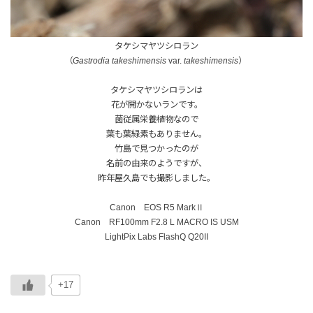
タケシマヤツシロラン
（
Gastrodia takeshimensis
var.
takeshimensis
）
タケシマヤツシロランは
花が開かないランです。
菌従属栄養植物なので
葉も葉緑素もありません。
竹島で見つかったのが
名前の由来のようですが、
昨年屋久島でも撮影しました。
Canon EOS R5 MarkⅡ
Canon RF100mm F2.8 L MACRO IS USM
LightPix Labs FlashQ Q20II
+17