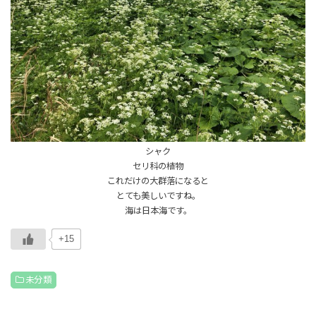
シャク
セリ科の植物
これだけの大群落になると
とても美しいですね。
海は日本海です。
+15
未分類