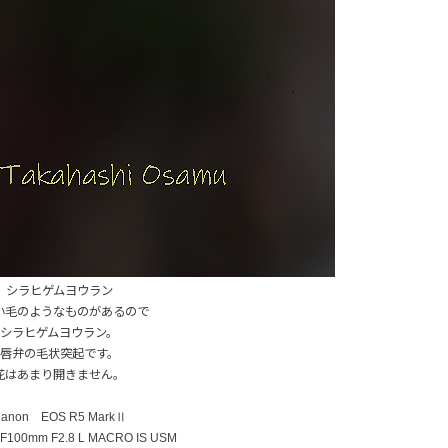
シラヒゲムヨウラン
い毛のようなものがあるので
シラヒゲムヨウラン。
唇弁の毛状突起です。
花はあまり開きません。
anon EOS R5 MarkⅡ
100mm F2.8 L MACRO IS USM