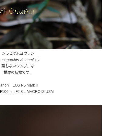
シラヒゲムヨウラン
Lecanorchis vietnamica）
葉もないシンプルな
構成の植物です。
anon EOS R5 MarkⅡ
100mm F2.8 L MACRO IS USM