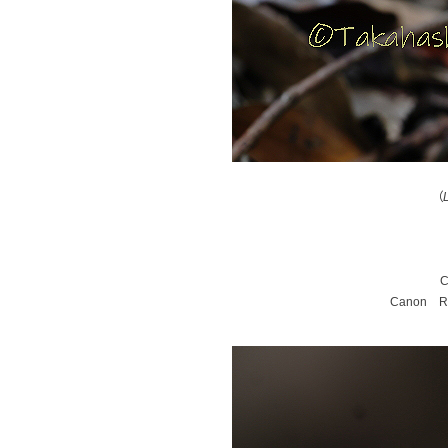
（
C
Canon RF