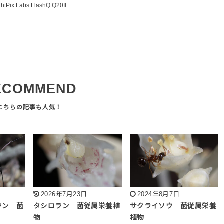
ghtPix Labs FlashQ Q20II
ECOMMEND
2026年7月23日
2024年8月7日
ラン 菌
タシロラン 菌従属栄養植
サクライソウ 菌従属栄養
物
植物