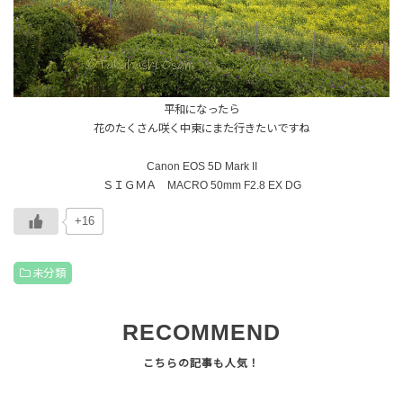
平和になったら
花のたくさん咲く中東にまた行きたいですね
Canon EOS 5D Mark II
ＳＩＧＭＡ MACRO 50mm F2.8 EX DG
+16
未分類
RECOMMEND