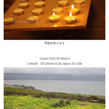
平和を祈ります
Canon EOS 5D Mark II
CANON EF100mm f/2.8L Macro IS USM