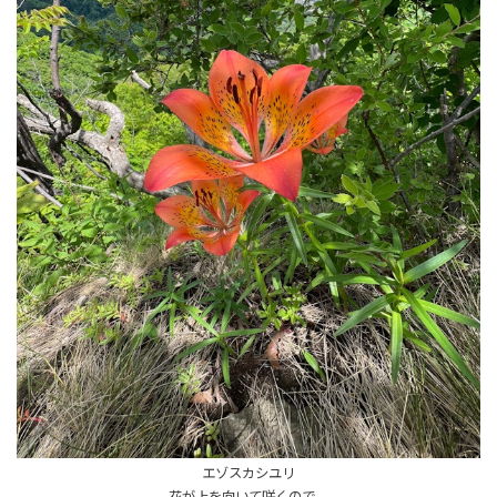
エゾスカシユリ