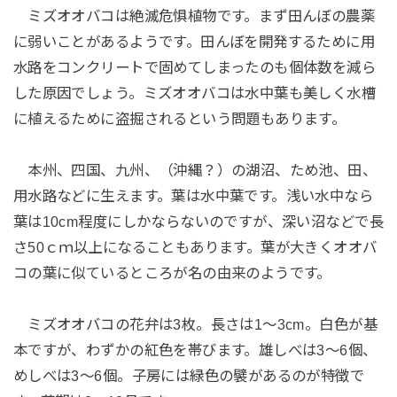
ミズオオバコは絶滅危惧植物です。まず田んぼの農薬
に弱いことがあるようです。田んぼを開発するために用
水路をコンクリートで固めてしまったのも個体数を減ら
した原因でしょう。ミズオオバコは水中葉も美しく水槽
に植えるために盗掘されるという問題もあります。
本州、四国、九州、（沖縄？）の湖沼、ため池、田、
用水路などに生えます。葉は水中葉です。浅い水中なら
葉は10cm程度にしかならないのですが、深い沼などで長
さ50ｃｍ以上になることもあります。葉が大きくオオバ
コの葉に似ているところが名の由来のようです。
ミズオオバコの花弁は3枚。長さは1～3cm。白色が基
本ですが、わずかの紅色を帯びます。雄しべは3～6個、
めしべは3～6個。子房には緑色の襞があるのが特徴で