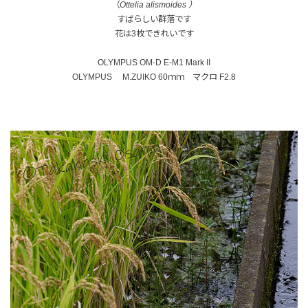
（
Ottelia alismoides ）
すばらしい群落です
花は3枚できれいです
OLYMPUS OM-D E-M1 Mark II
OLYMPUS M.ZUIKO 60ｍｍ マクロ F2.8