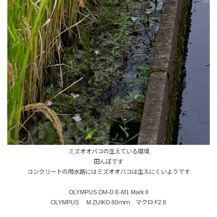
ミズオオバコの生えている環境
田んぼです
コンクリートの用水路にはミズオオバコは生えにくいようです
OLYMPUS OM-D E-M1 Mark II
OLYMPUS M.ZUIKO 60ｍｍ マクロ F2.8