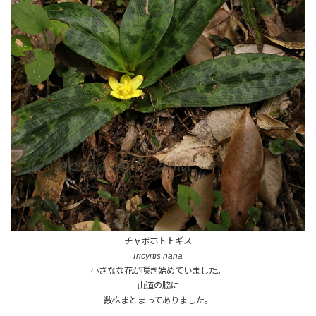
チャボホトトギス
Tricyrtis nana
小さなな花が咲き始めていました。
山道の脇に
数株まとまってありました。