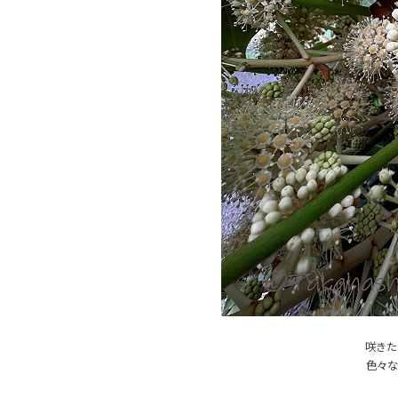
咲きた
色々な