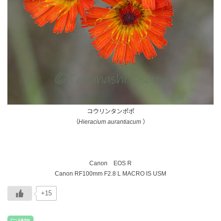
コウリンタンポポ
（
Hieracium aurantiacum
）
Canon EOS R
Canon RF100mm F2.8 L MACRO IS USM
+15