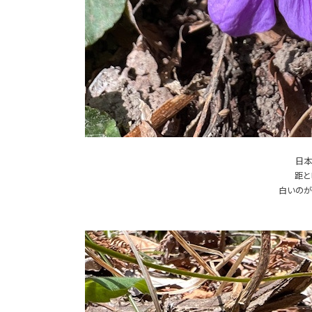
日本
距と
白いのが