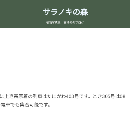
サラノキの森
植物写真家 高橋修のブログ
に上毛高原着の列車はたにがわ403号です。とき305号は08
の電車でも集合可能です。