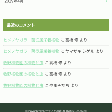
2019年4月
最近のコメント
ヒメノヤガラ 菌従属栄養植物
に
高橋 修
より
ヒメノヤガラ 菌従属栄養植物
に
ヤマザキ シゲル
より
牧野植物園の植物と虫
に
高橋 修
より
牧野植物園の植物と虫
に
高橋 修
より
牧野植物園の植物と虫
に
やまそだち
より
©Copyright2026
サラノキの森
.All Rights Reserved.