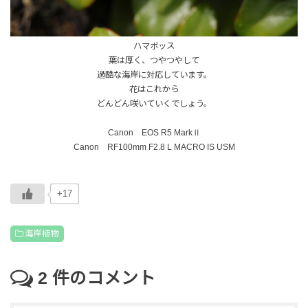
ハマボッス
葉は厚く、つやつやして
過酷な海岸に対応しています。
花はこれから
どんどん咲いていくでしょう。
Canon EOS R5 MarkⅡ
Canon RF100mm F2.8 L MACRO IS USM
+17
海岸植物
2
件のコメント