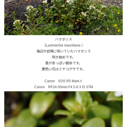
ハマボッス
（
Lysimachia mauritiana
）
海辺の岩場に咲いていたハマボッス
咲き始めです。
茎が赤っぽい個体です。
黄色い花はミヤコグサです。
Canon EOS R5 MarkⅡ
Canon RF24-50mm F4.5-6.3 IS STM