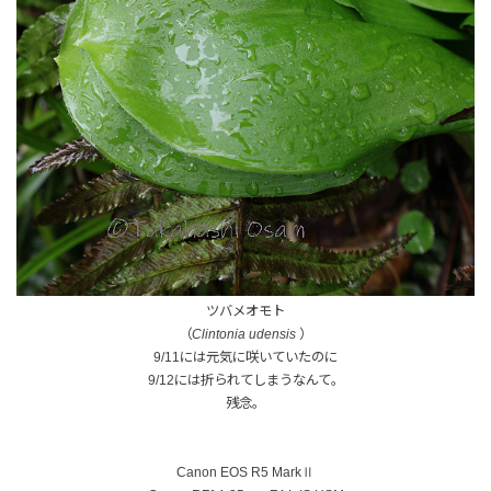
ツバメオモト
（
Clintonia udensis
）
9/11には元気に咲いていたのに
9/12には折られてしまうなんて。
残念。
Canon EOS R5 MarkⅡ