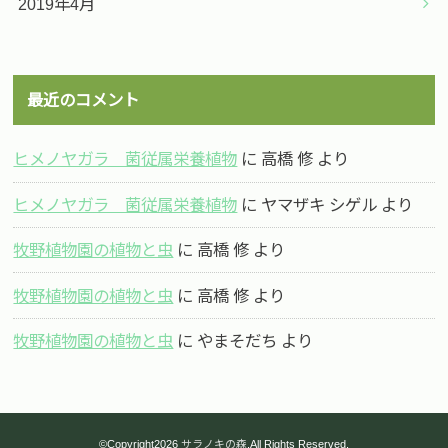
2019年4月
最近のコメント
ヒメノヤガラ 菌従属栄養植物
に
高橋 修
より
ヒメノヤガラ 菌従属栄養植物
に
ヤマザキ シゲル
より
牧野植物園の植物と虫
に
高橋 修
より
牧野植物園の植物と虫
に
高橋 修
より
牧野植物園の植物と虫
に
やまそだち
より
©Copyright2026
サラノキの森
.All Rights Reserved.