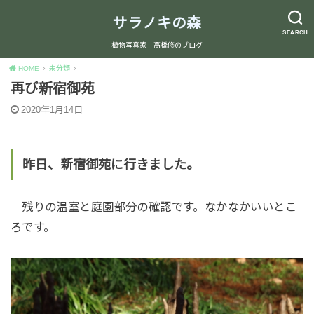
サラノキの森
SEARCH
植物写真家 高橋修のブログ
HOME
未分類
再び新宿御苑
2020年1月14日
昨日、新宿御苑に行きました。
残りの温室と庭園部分の確認です。なかなかいいとこ
ろです。