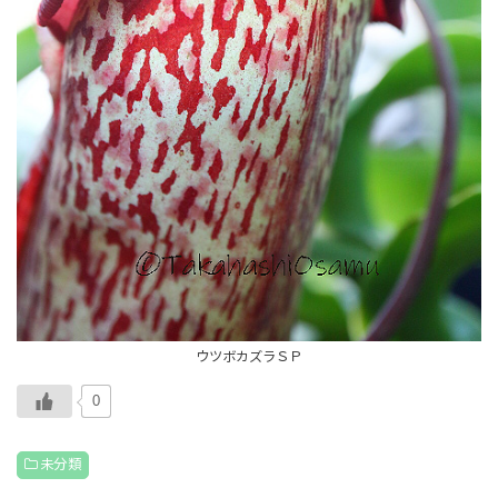
ウツボカズラＳＰ
0
未分類