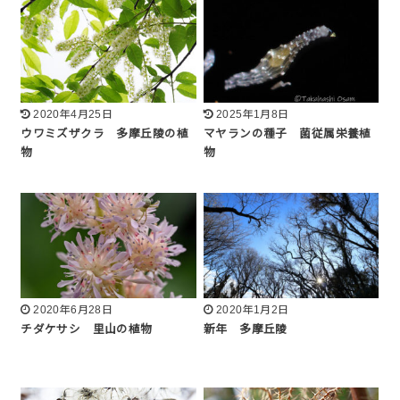
2020年4月25日
2025年1月8日
ウワミズザクラ 多摩丘陵の植
マヤランの種子 菌従属栄養植
物
物
2020年6月28日
2020年1月2日
チダケサシ 里山の植物
新年 多摩丘陵