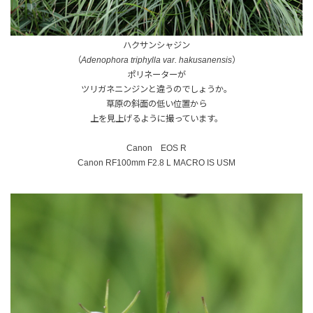
ハクサンシャジン
（
Adenophora triphylla var. hakusanensis
）
ポリネーターが
ツリガネニンジンと違うのでしょうか。
草原の斜面の低い位置から
上を見上げるように撮っています。
Canon EOS R
Canon RF100mm F2.8 L MACRO IS USM