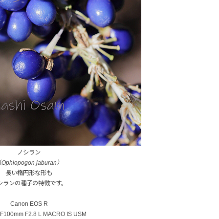
ノシラン
（
Ophiopogon jaburan）
長い楕円形な形も
シランの種子の特徴です。
Canon EOS R
100mm F2.8 L MACRO IS USM