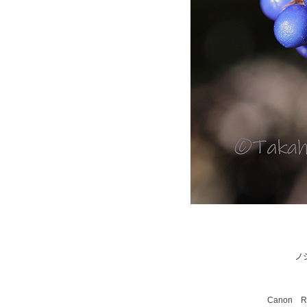
ノ
Canon RF