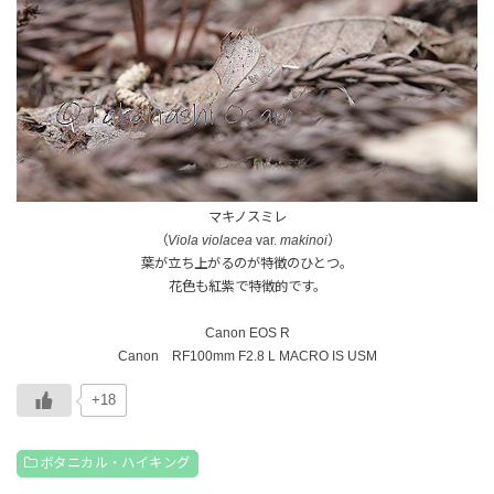
マキノスミレ
（
Viola violacea
var.
makinoi
）
葉が立ち上がるのが特徴のひとつ。
花色も紅紫で特徴的です。
Canon EOS R
Canon RF100mm F2.8 L MACRO IS USM
+18
ボタニカル・ハイキング