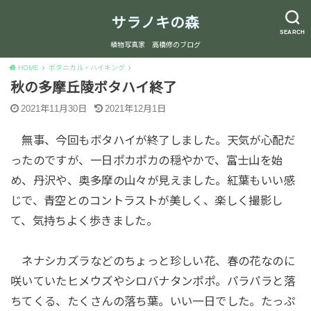
サラノキの森
SEARCH
植物写真家 高橋修のブログ
HOME
ボタニカル・ハイキング
秋の多摩丘陵ボタハイ終了
2021年11月30日
2021年12月1日
無事、今回もボタハイが終了しました。天気が心配だ
ったのですが、一日ポカポカの穏やかで、富士山を始
め、丹沢や、奥多摩の山々が見えました。紅葉もいい感
じで、青空とのコントラストが美しく、楽しく撮影し
て、気持ちよく歩きました。
ネナシカズラなどのちょっと珍しい花、春の花なのに
咲いていたヒメウズやシロバナタンポポ。パラパラと落
ちてくる、たくさんの落ち葉。いい一日でした。たっぷ