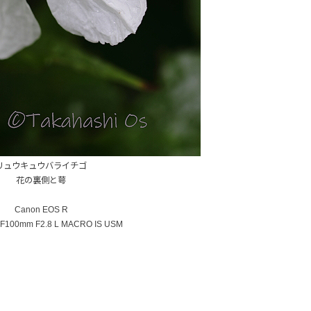
リュウキュウバライチゴ
花の裏側と萼
Canon EOS R
100mm F2.8 L MACRO IS USM