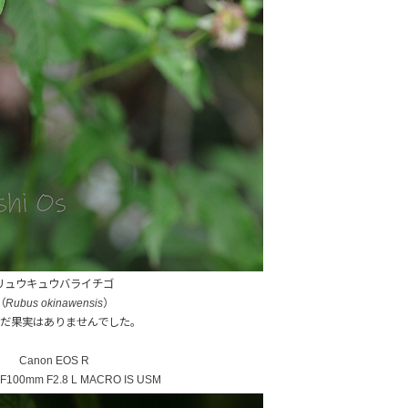
リュウキュウバライチゴ
（
Rubus okinawensis
）
だ果実はありませんでした。
Canon EOS R
100mm F2.8 L MACRO IS USM